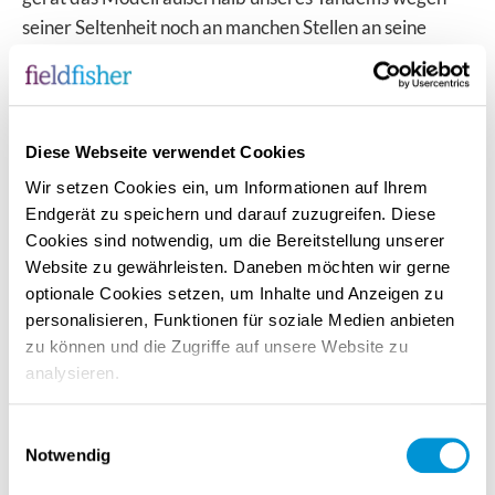
seiner Seltenheit noch an manchen Stellen an seine
Grenzen. Vor allem gegenüber Anwälten auf der
Gegenseite müssen wir hin und wieder
Aufklärungsarbeit leisten. Von den Mandant:innen
haben wir bisher ausschließlich positives Feedback
Diese Webseite verwendet Cookies
erhalten. Erst kürzlich haben wir im Rahmen eines Pitch-
Wir setzen Cookies ein, um Informationen auf Ihrem
Verfahrens die Rückmeldung erhalten, dass eine
Endgerät zu speichern und darauf zuzugreifen. Diese
Zusammenarbeit mit uns und Fieldfisher für die
Cookies sind notwendig, um die Bereitstellung unserer
potentielle Mandantin vor allem aufgrund unseres
Website zu gewährleisten. Daneben möchten wir gerne
Jobsharing-Modells für sie so interessant sei und sie nur
optionale Cookies setzen, um Inhalte und Anzeigen zu
personalisieren, Funktionen für soziale Medien anbieten
deshalb einen Kanzleiwechsel in Erwägung zieht.
zu können und die Zugriffe auf unsere Website zu
Innovation lohnt sich!
analysieren.
Wie definiert ihr gute Führung – und was wünscht ihr
Einwilligungsauswahl
euch in dieser Hinsicht für die Zukunft unserer
Notwendig
Branche?